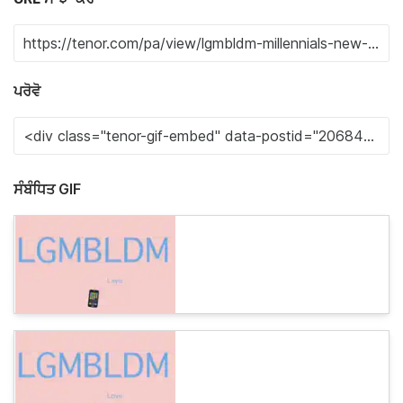
ਪਰੋਵੋ
ਸੰਬੰਧਿਤ GIF