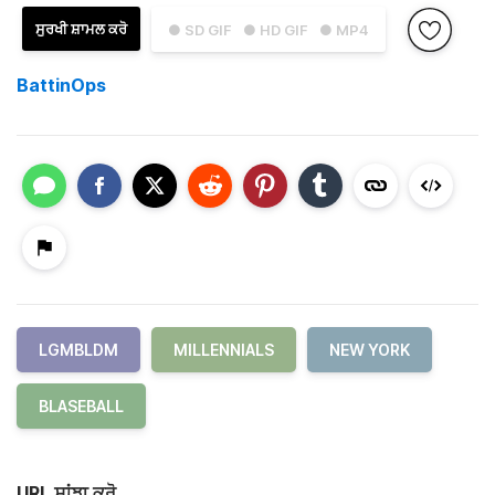
ਸੁਰਖੀ ਸ਼ਾਮਲ ਕਰੋ
● SD GIF
● HD GIF
● MP4
BattinOps
LGMBLDM
MILLENNIALS
NEW YORK
BLASEBALL
URL ਸਾਂਝਾ ਕਰੋ