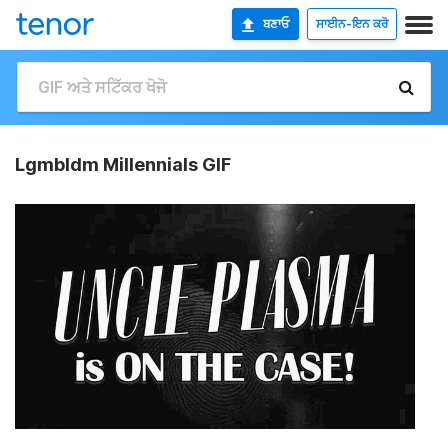
ਬਣਾਓ
ਸਾਈਨ-ਇਨ ਕਰੋ
Lgmbldm Millennials GIF