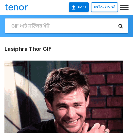
ਬਣਾਓ
ਸਾਈਨ-ਇਨ ਕਰੋ
Lasiphra Thor GIF