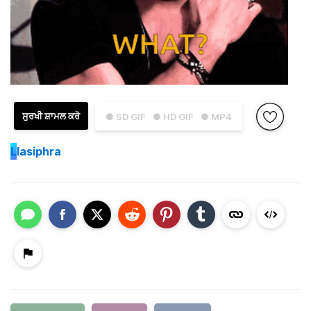
ਸੁਰਖੀ ਸ਼ਾਮਲ ਕਰੋ
● SD GIF
● HD GIF
● MP4
L
lasiphra