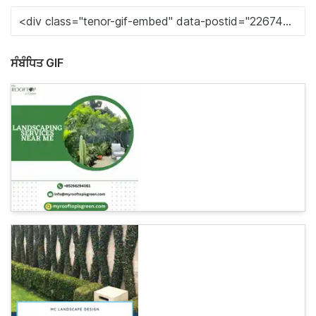
ਸੰਬੰਧਿਤ GIF