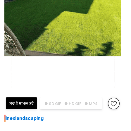
ਸੁਰਖੀ ਸ਼ਾਮਲ ਕਰੋ
● SD GIF
● HD GIF
● MP4
I
inexlandscaping