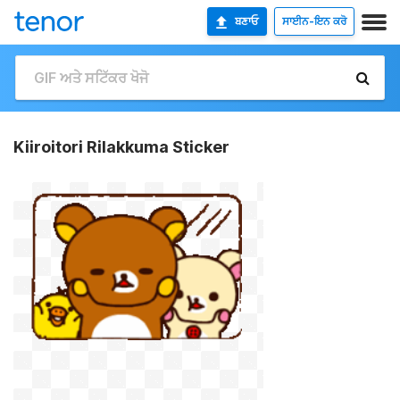
ਬਣਾਓ
ਸਾਈਨ-ਇਨ ਕਰੋ
Kiiroitori Rilakkuma Sticker