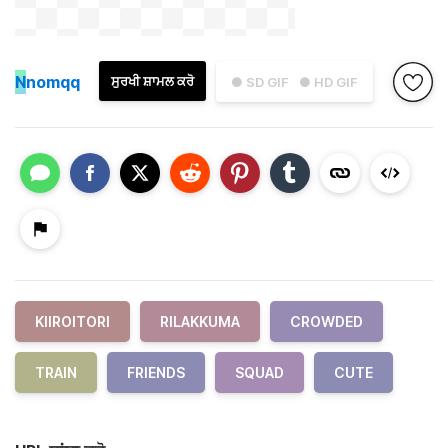
N
nomqq
ਸੁਰਖੀ ਸ਼ਾਮਲ ਕਰੋ
● SD GIF
● HD GIF
KIIROITORI
RILAKKUMA
CROWDED
TRAIN
FRIENDS
SQUAD
CUTE