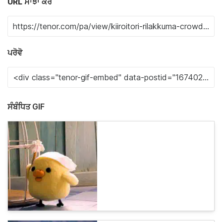
URL ਸਾਂਝਾ ਕਰੋ
ਪਰੋਵੋ
ਸੰਬੰਧਿਤ GIF