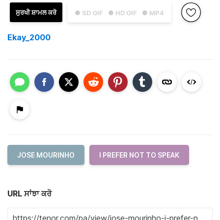
ਸੁਰਖੀ ਸ਼ਾਮਲ ਕਰੋ
● SD GIF
● HD GIF
● MP4
Ekay_2000
JOSE MOURINHO
I PREFER NOT TO SPEAK
URL ਸਾਂਝਾ ਕਰੋ