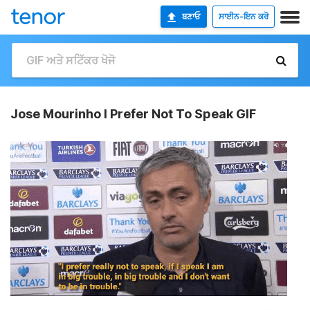
ਬਣਾਓ
ਸਾਈਨ-ਇਨ ਕਰੋ
Jose Mourinho I Prefer Not To Speak GIF