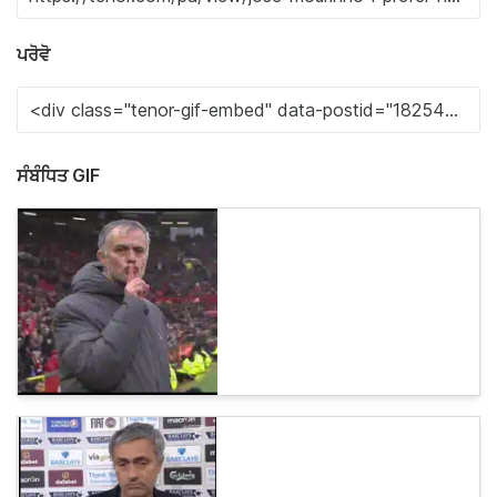
ਪਰੋਵੋ
ਸੰਬੰਧਿਤ GIF