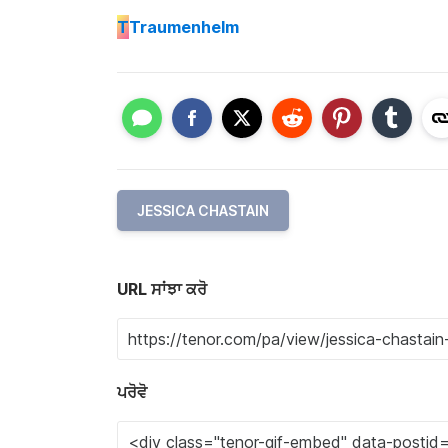
T
Traumenhelm
JESSICA CHASTAIN
URL ਸਾਂਝਾ ਕਰੋ
ਪਰੋਵੋ