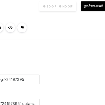
ਸੁਰਖੀ ਸ਼ਾਮਲ ਕਰੋ
● SD GIF
● HD GIF