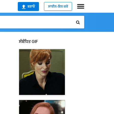
ਬਣਾਓ
ਸਾਈਨ-ਇਨ ਕਰੋ
ਸੰਬੰਧਿਤ GIF