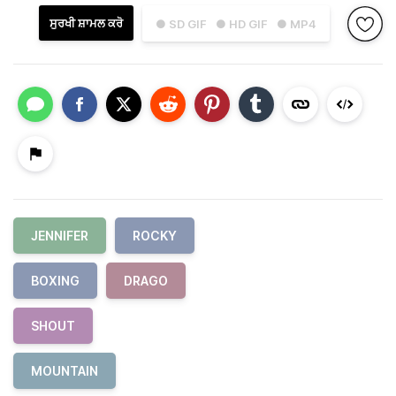
ਸੁਰਖੀ ਸ਼ਾਮਲ ਕਰੋ
● SD GIF
● HD GIF
● MP4
JENNIFER
ROCKY
BOXING
DRAGO
SHOUT
MOUNTAIN