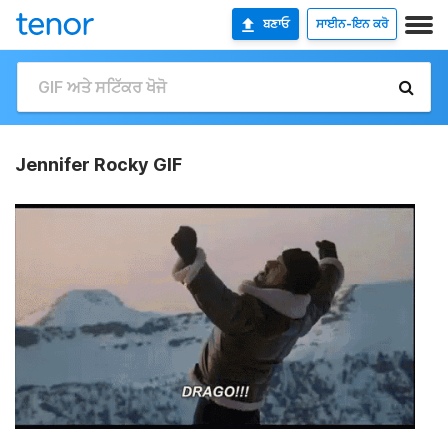
ਬਣਾਓ
ਸਾਈਨ-ਇਨ ਕਰੋ
Jennifer Rocky GIF