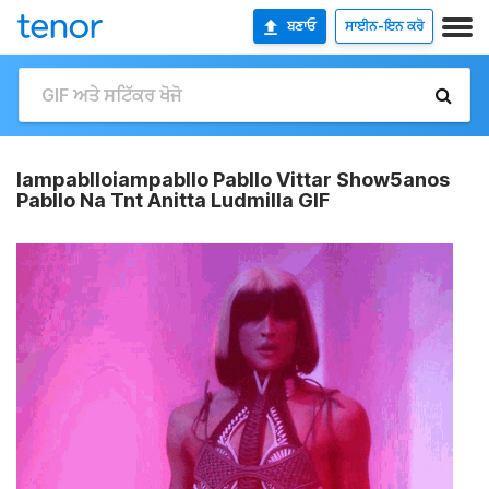
ਬਣਾਓ
ਸਾਈਨ-ਇਨ ਕਰੋ
Iampablloiampabllo Pabllo Vittar Show5anos
Pabllo Na Tnt Anitta Ludmilla GIF