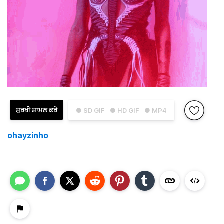
ਸੁਰਖੀ ਸ਼ਾਮਲ ਕਰੋ
● SD GIF
● HD GIF
● MP4
ohayzinho