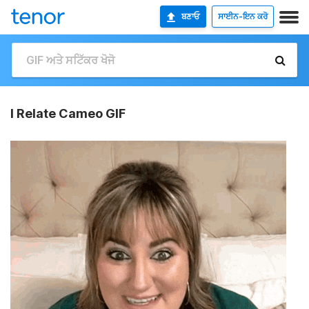
ਬਣਾਓ
ਸਾਈਨ-ਇਨ ਕਰੋ
I Relate Cameo GIF