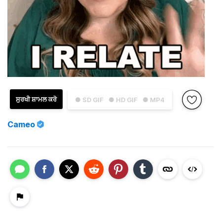
ਸੁਰਖੀ ਸ਼ਾਮਲ ਕਰੋ
● SD GIF
● HD GIF
● MP4
Cameo