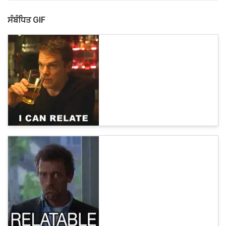
ਸੰਬੰਧਿਤ GIF