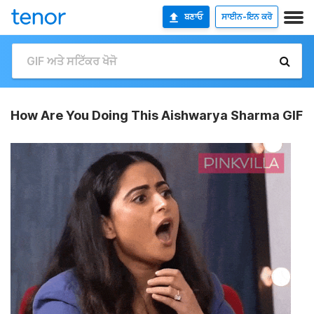
ਬਣਾਓ
ਸਾਈਨ-ਇਨ ਕਰੋ
How Are You Doing This Aishwarya Sharma GIF