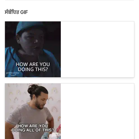
ਸੰਬੰਧਿਤ GIF