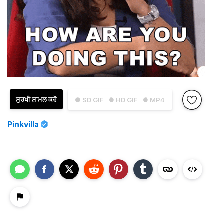
ਸੁਰਖੀ ਸ਼ਾਮਲ ਕਰੋ
● SD GIF
● HD GIF
● MP4
Pinkvilla