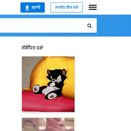
ਬਣਾਓ
ਸਾਈਨ-ਇਨ ਕਰੋ
ਸੰਬੰਧਿਤ GIF