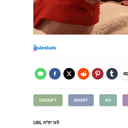
J
julesbals
GRUMPY
ANGRY
NO
URL ਸਾਂਝਾ ਕਰੋ