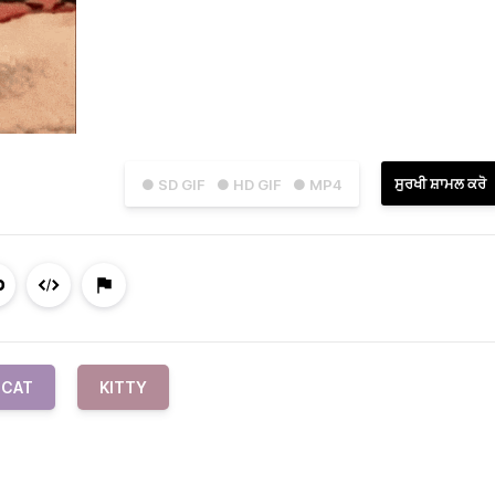
ਸੁਰਖੀ ਸ਼ਾਮਲ ਕਰੋ
● SD GIF
● HD GIF
● MP4
CAT
KITTY