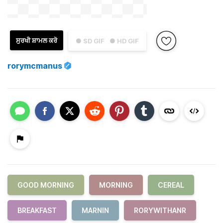
ਸੁਰਖੀ ਸ਼ਾਮਲ ਕਰੋ
● SD GIF
● HD GIF
rorymcmanus
GOOD MORNING
MORNING
CEREAL
BREAKFAST
MARNIN
RORYWITHANR