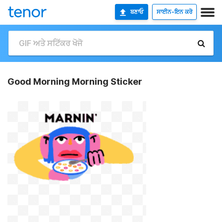
ਬਣਾਓ
ਸਾਈਨ-ਇਨ ਕਰੋ
Good Morning Morning Sticker