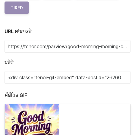
TIRED
URL ਸਾਂਝਾ ਕਰੋ
ਪਰੋਵੋ
ਸੰਬੰਧਿਤ GIF