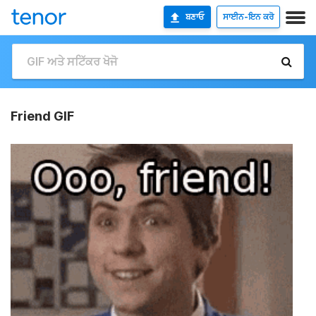
ਬਣਾਓ
ਸਾਈਨ-ਇਨ ਕਰੋ
Friend GIF