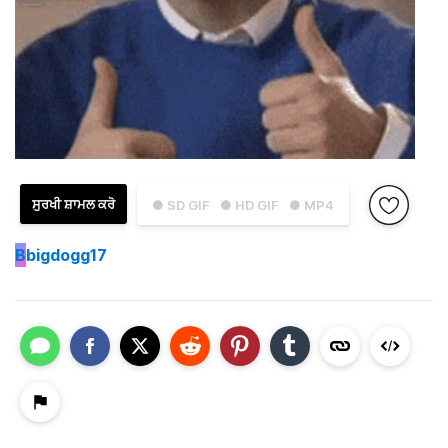
ਸੁਰਖੀ ਸ਼ਾਮਲ ਕਰੋ
● SD GIF
● HD GIF
● MP4
B
bigdogg17