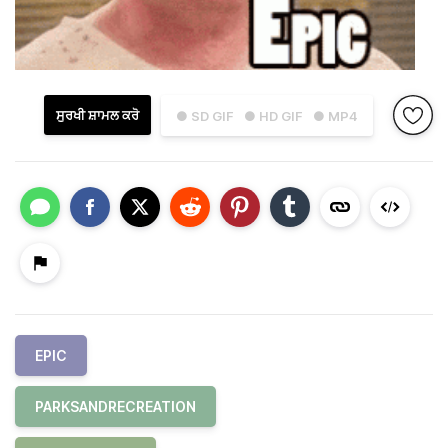
ਸੁਰਖੀ ਸ਼ਾਮਲ ਕਰੋ
● SD GIF
● HD GIF
● MP4
EPIC
PARKSANDRECREATION