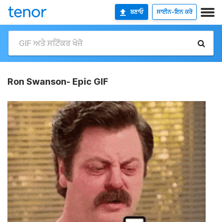
ਬਣਾਓ
ਸਾਈਨ-ਇਨ ਕਰੋ
Ron Swanson- Epic GIF