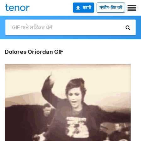
ਬਣਾਓ
ਸਾਈਨ-ਇਨ ਕਰੋ
Dolores Oriordan GIF