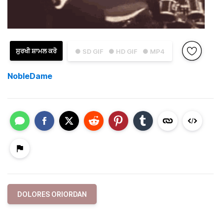
ਸੁਰਖੀ ਸ਼ਾਮਲ ਕਰੋ
● SD GIF
● HD GIF
● MP4
NobleDame
DOLORES ORIORDAN