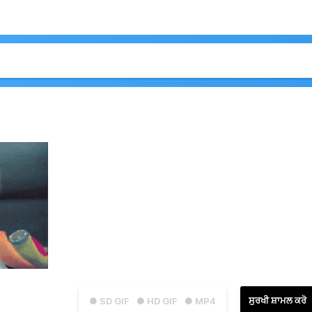
ਸੁਰਖੀ ਸ਼ਾਮਲ ਕਰੋ
● SD GIF
● HD GIF
● MP4