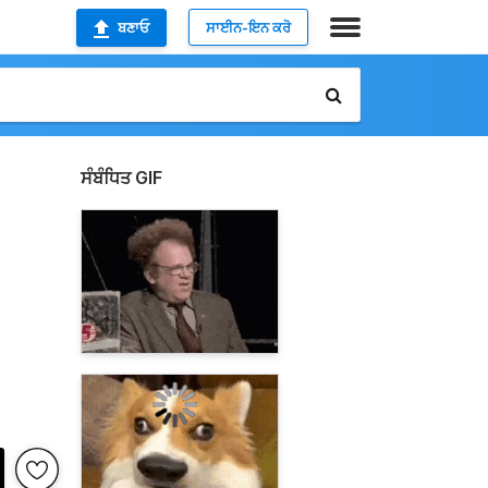
ਬਣਾਓ
ਸਾਈਨ-ਇਨ ਕਰੋ
ਸੰਬੰਧਿਤ GIF