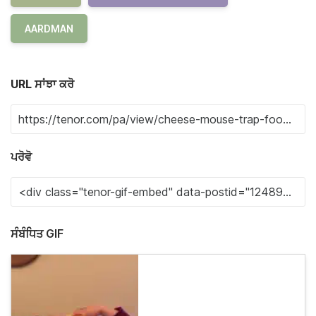
AARDMAN
URL ਸਾਂਝਾ ਕਰੋ
ਪਰੋਵੋ
ਸੰਬੰਧਿਤ GIF