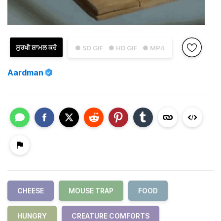
ਸੁਰਖੀ ਸ਼ਾਮਲ ਕਰੋ
● SD GIF
● HD GIF
● MP4
Aardman
CHEESE
MOUSE TRAP
FOOD
HUNGRY
CREATURE COMFORTS