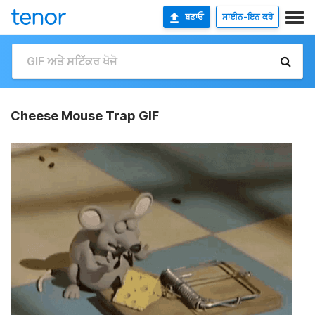
ਬਣਾਓ
ਸਾਈਨ-ਇਨ ਕਰੋ
Cheese Mouse Trap GIF