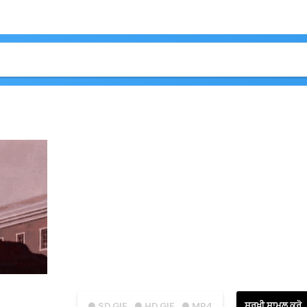
ਸੁਰਖੀ ਸ਼ਾਮਲ ਕਰੋ
● SD GIF
● HD GIF
● MP4