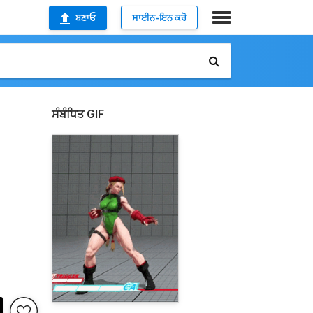
ਬਣਾਓ
ਸਾਈਨ-ਇਨ ਕਰੋ
ਸੰਬੰਧਿਤ GIF