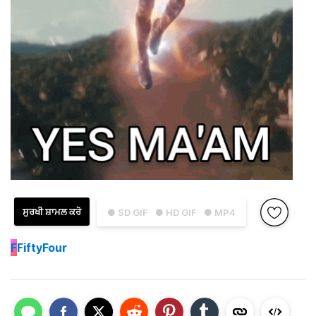
ਸੁਰਖੀ ਸ਼ਾਮਲ ਕਰੋ
● SD GIF
● HD GIF
● MP4
F
FiftyFour