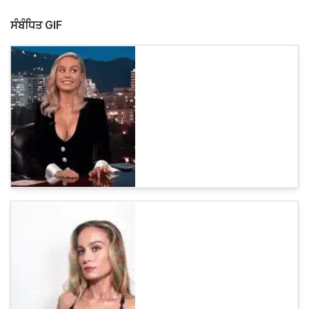
ਸੰਬੰਧਿਤ GIF