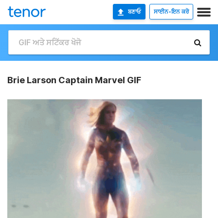
ਬਣਾਓ
ਸਾਈਨ-ਇਨ ਕਰੋ
Brie Larson Captain Marvel GIF