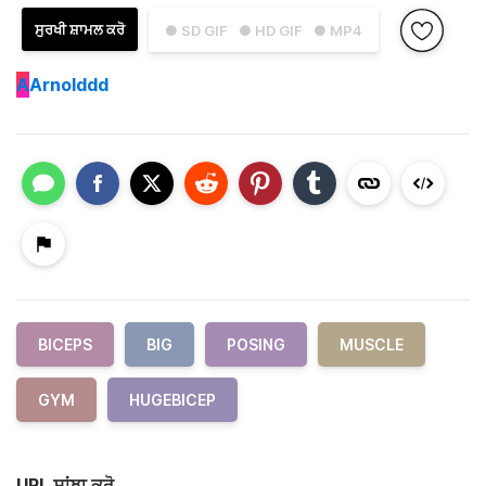
ਸੁਰਖੀ ਸ਼ਾਮਲ ਕਰੋ
● SD GIF
● HD GIF
● MP4
A
Arnolddd
BICEPS
BIG
POSING
MUSCLE
GYM
HUGEBICEP
URL ਸਾਂਝਾ ਕਰੋ