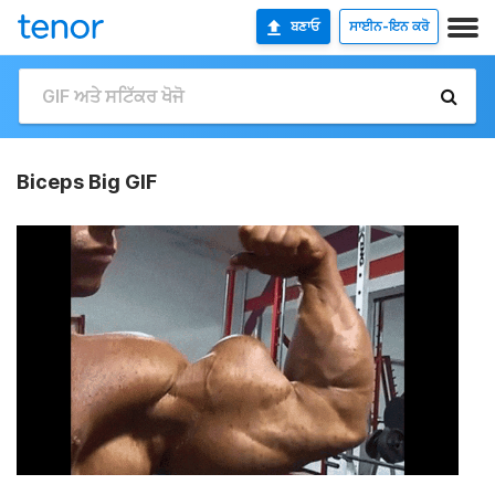
ਬਣਾਓ
ਸਾਈਨ-ਇਨ ਕਰੋ
Biceps Big GIF