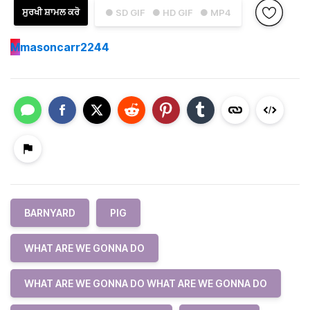
ਸੁਰਖੀ ਸ਼ਾਮਲ ਕਰੋ
● SD GIF
● HD GIF
● MP4
M
masoncarr2244
BARNYARD
PIG
WHAT ARE WE GONNA DO
WHAT ARE WE GONNA DO WHAT ARE WE GONNA DO