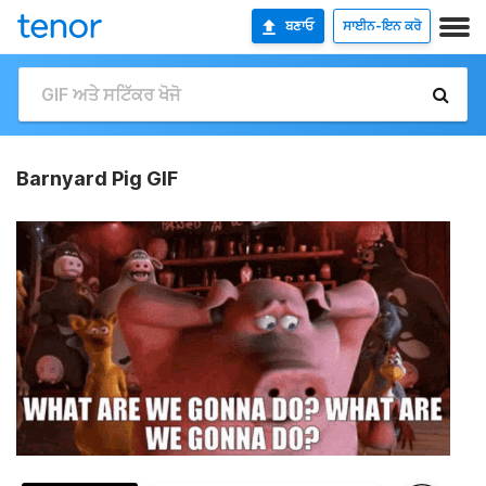
ਬਣਾਓ
ਸਾਈਨ-ਇਨ ਕਰੋ
Barnyard Pig GIF