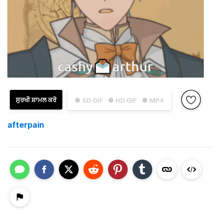
ਸੁਰਖੀ ਸ਼ਾਮਲ ਕਰੋ
● SD GIF
● HD GIF
● MP4
afterpain