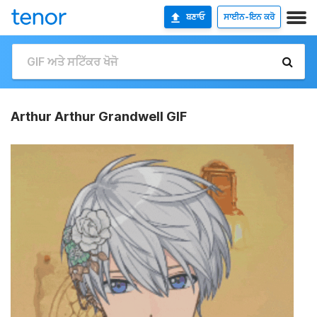
ਬਣਾਓ
ਸਾਈਨ-ਇਨ ਕਰੋ
Arthur Arthur Grandwell GIF