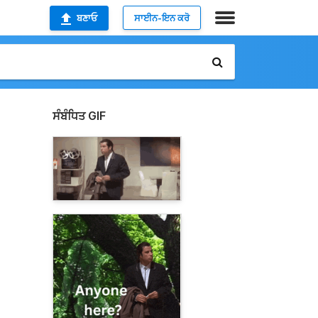
ਬਣਾਓ
ਸਾਈਨ-ਇਨ ਕਰੋ
ਸੰਬੰਧਿਤ GIF