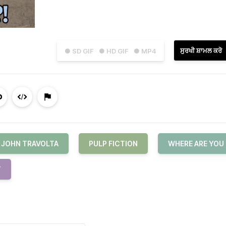
ਸੁਰਖੀ ਸ਼ਾਮਲ ਕਰੋ
● SD GIF
● HD GIF
● MP4
JOHN TRAVOLTA
PULP FICTION
WHERE ARE YOU
T