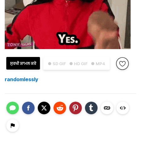
ਸੁਰਖੀ ਸ਼ਾਮਲ ਕਰੋ
● SD GIF
● HD GIF
● MP4
randomlessly