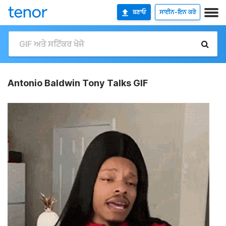
ਬਣਾਓ
ਸਾਈਨ-ਇਨ ਕਰੋ
Antonio Baldwin Tony Talks GIF