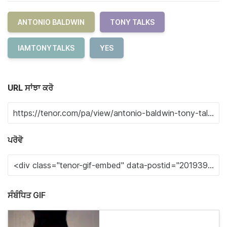
ANTONIO BALDWIN
TONY TALKS
IAMTONYTALKS
YES
URL ਸਾਂਝਾ ਕਰੋ
ਪਰੋਵੋ
ਸੰਬੰਧਿਤ GIF