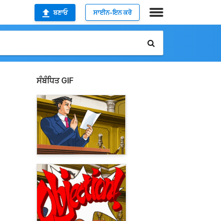
ਬਣਾਓ
ਸਾਈਨ-ਇਨ ਕਰੋ
ਸੰਬੰਧਿਤ GIF