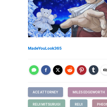
MadeYouLook365
ACE ATTORNEY
MILES EDGEWORTH
REIJI MITSURUGI
REIJI
PHEO