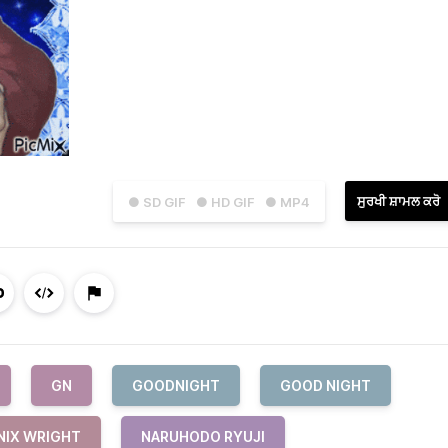
ਸੁਰਖੀ ਸ਼ਾਮਲ ਕਰੋ
● SD GIF
● HD GIF
● MP4
GN
GOODNIGHT
GOOD NIGHT
NIX WRIGHT
NARUHODO RYUJI