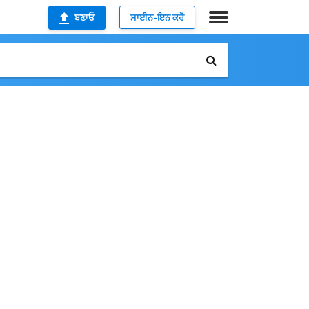
ਬਣਾਓ
ਸਾਈਨ-ਇਨ ਕਰੋ