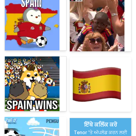
ਇੱਥੇ ਕਲਿੱਕ ਕਰੋ
Tenor 'ਤੇ ਅੱਪਲੋਡ ਕਰਨ ਲਈ