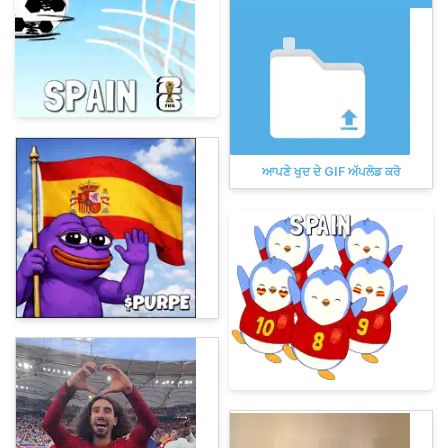
ਆਪਣੇ ਖੁਦ ਦੇ GIF ਅੱਪਲੋਡ ਕਰੋ