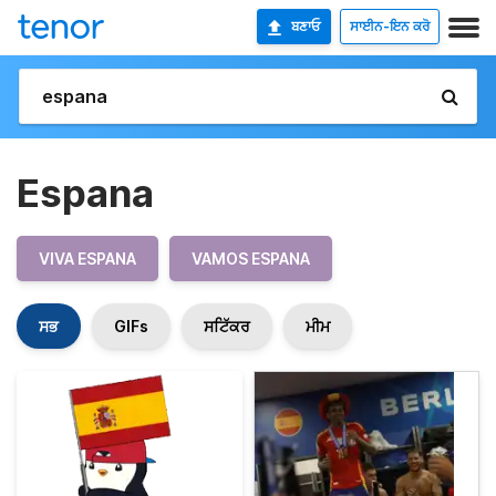
ਬਣਾਓ
ਸਾਈਨ-ਇਨ ਕਰੋ
Espana
VIVA ESPANA
VAMOS ESPANA
ਸਭ
GIFs
ਸਟਿੱਕਰ
ਮੀਮ