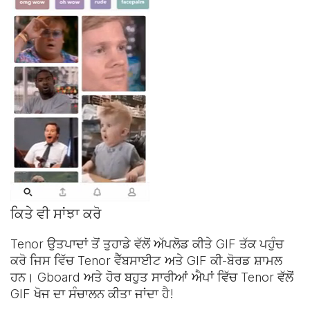
ਕਿਤੇ ਵੀ ਸਾਂਝਾ ਕਰੋ
Tenor ਉਤਪਾਦਾਂ ਤੋਂ ਤੁਹਾਡੇ ਵੱਲੋਂ ਅੱਪਲੋਡ ਕੀਤੇ GIF ਤੱਕ ਪਹੁੰਚ
ਕਰੋ ਜਿਸ ਵਿੱਚ Tenor ਵੈੱਬਸਾਈਟ ਅਤੇ
GIF ਕੀ-ਬੋਰਡ
ਸ਼ਾਮਲ
ਹਨ। Gboard ਅਤੇ ਹੋਰ ਬਹੁਤ ਸਾਰੀਆਂ ਐਪਾਂ ਵਿੱਚ Tenor ਵੱਲੋਂ
GIF ਖੋਜ ਦਾ ਸੰਚਾਲਨ ਕੀਤਾ ਜਾਂਦਾ ਹੈ!