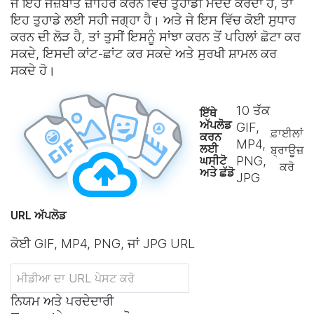
ਜੇ ਇਹ ਜਜ਼ਬਾਤ ਜ਼ਾਹਿਰ ਕਰਨ ਵਿੱਚ ਤੁਹਾਡੀ ਮਦਦ ਕਰਦਾ ਹੈ, ਤਾਂ
ਇਹ ਤੁਹਾਡੇ ਲਈ ਸਹੀ ਜਗ੍ਹਾ ਹੈ। ਅਤੇ ਜੇ ਇਸ ਵਿੱਚ ਕੋਈ ਸੁਧਾਰ
ਕਰਨ ਦੀ ਲੋੜ ਹੈ, ਤਾਂ ਤੁਸੀਂ ਇਸਨੂੰ ਸਾਂਝਾ ਕਰਨ ਤੋਂ ਪਹਿਲਾਂ ਛੋਟਾ ਕਰ
ਸਕਦੇ, ਇਸਦੀ ਕਾਂਟ-ਛਾਂਟ ਕਰ ਸਕਦੇ ਅਤੇ ਸੁਰਖੀ ਸ਼ਾਮਲ ਕਰ
ਸਕਦੇ ਹੋ।
10
ਤੱਕ
ਇੱਥੇ
ਅੱਪਲੋਡ
GIF,
ਫ਼ਾਈਲਾਂ
ਕਰਨ
MP4,
ਲਈ
ਬ੍ਰਾਊਜ਼
ਘਸੀਟੋ
PNG,
ਕਰੋ
ਅਤੇ ਛੱਡੋ
JPG
URL ਅੱਪਲੋਡ
ਕੋਈ GIF, MP4, PNG, ਜਾਂ JPG URL
ਨਿਯਮ ਅਤੇ ਪਰਦੇਦਾਰੀ