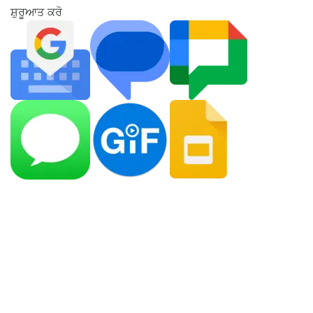
ਸ਼ੁਰੂਆਤ ਕਰੋ