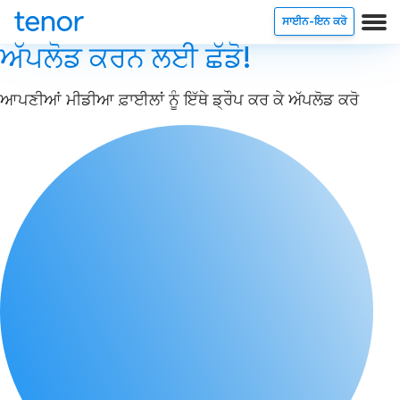
ਸਾਈਨ-ਇਨ ਕਰੋ
ਅੱਪਲੋਡ ਕਰਨ ਲਈ ਛੱਡੋ!
ਆਪਣੀਆਂ ਮੀਡੀਆ ਫ਼ਾਈਲਾਂ ਨੂੰ ਇੱਥੇ ਡ੍ਰੌਪ ਕਰ ਕੇ ਅੱਪਲੋਡ ਕਰੋ