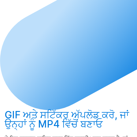
GIF ਅਤੇ ਸਟਿੱਕਰ
ਅੱਪਲੋਡ ਕਰੋ
, ਜਾਂ
ਉਨ੍ਹਾਂ ਨੂੰ MP4 ਵਿੱਚੋਂ
ਬਣਾਓ