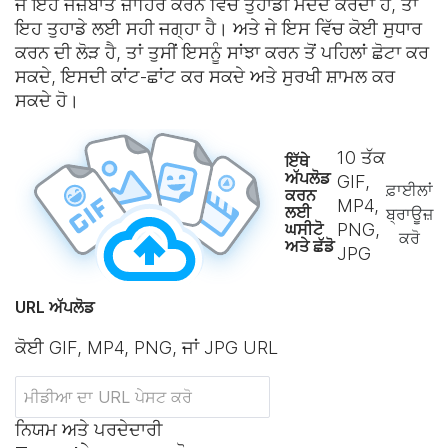
ਜੇ ਇਹ ਜਜ਼ਬਾਤ ਜ਼ਾਹਿਰ ਕਰਨ ਵਿੱਚ ਤੁਹਾਡੀ ਮਦਦ ਕਰਦਾ ਹੈ, ਤਾਂ
ਇਹ ਤੁਹਾਡੇ ਲਈ ਸਹੀ ਜਗ੍ਹਾ ਹੈ। ਅਤੇ ਜੇ ਇਸ ਵਿੱਚ ਕੋਈ ਸੁਧਾਰ
ਕਰਨ ਦੀ ਲੋੜ ਹੈ, ਤਾਂ ਤੁਸੀਂ ਇਸਨੂੰ ਸਾਂਝਾ ਕਰਨ ਤੋਂ ਪਹਿਲਾਂ ਛੋਟਾ ਕਰ
ਸਕਦੇ, ਇਸਦੀ ਕਾਂਟ-ਛਾਂਟ ਕਰ ਸਕਦੇ ਅਤੇ ਸੁਰਖੀ ਸ਼ਾਮਲ ਕਰ
ਸਕਦੇ ਹੋ।
10
ਤੱਕ
ਇੱਥੇ
ਅੱਪਲੋਡ
GIF,
ਫ਼ਾਈਲਾਂ
ਕਰਨ
MP4,
ਲਈ
ਬ੍ਰਾਊਜ਼
ਘਸੀਟੋ
PNG,
ਕਰੋ
ਅਤੇ ਛੱਡੋ
JPG
URL ਅੱਪਲੋਡ
ਕੋਈ GIF, MP4, PNG, ਜਾਂ JPG URL
ਨਿਯਮ ਅਤੇ ਪਰਦੇਦਾਰੀ