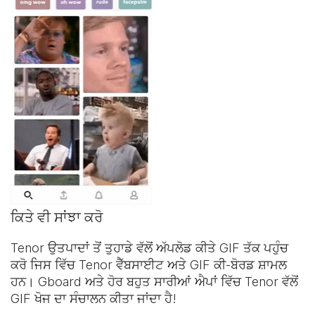
ਕਿਤੇ ਵੀ ਸਾਂਝਾ ਕਰੋ
Tenor ਉਤਪਾਦਾਂ ਤੋਂ ਤੁਹਾਡੇ ਵੱਲੋਂ ਅੱਪਲੋਡ ਕੀਤੇ GIF ਤੱਕ ਪਹੁੰਚ
ਕਰੋ ਜਿਸ ਵਿੱਚ Tenor ਵੈੱਬਸਾਈਟ ਅਤੇ
GIF ਕੀ-ਬੋਰਡ
ਸ਼ਾਮਲ
ਹਨ। Gboard ਅਤੇ ਹੋਰ ਬਹੁਤ ਸਾਰੀਆਂ ਐਪਾਂ ਵਿੱਚ Tenor ਵੱਲੋਂ
GIF ਖੋਜ ਦਾ ਸੰਚਾਲਨ ਕੀਤਾ ਜਾਂਦਾ ਹੈ!