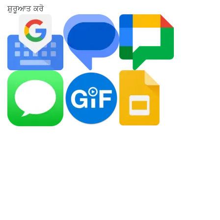
ਸ਼ੁਰੂਆਤ ਕਰੋ