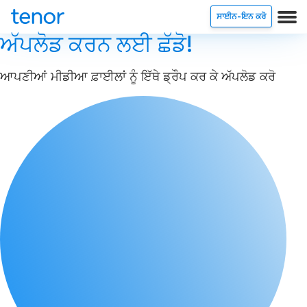
ਸਾਈਨ-ਇਨ ਕਰੋ
ਅੱਪਲੋਡ ਕਰਨ ਲਈ ਛੱਡੋ!
ਆਪਣੀਆਂ ਮੀਡੀਆ ਫ਼ਾਈਲਾਂ ਨੂੰ ਇੱਥੇ ਡ੍ਰੌਪ ਕਰ ਕੇ ਅੱਪਲੋਡ ਕਰੋ