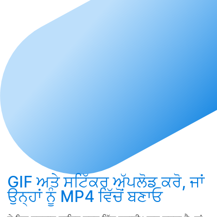
GIF ਅਤੇ ਸਟਿੱਕਰ
ਅੱਪਲੋਡ ਕਰੋ
, ਜਾਂ
ਉਨ੍ਹਾਂ ਨੂੰ MP4 ਵਿੱਚੋਂ
ਬਣਾਓ