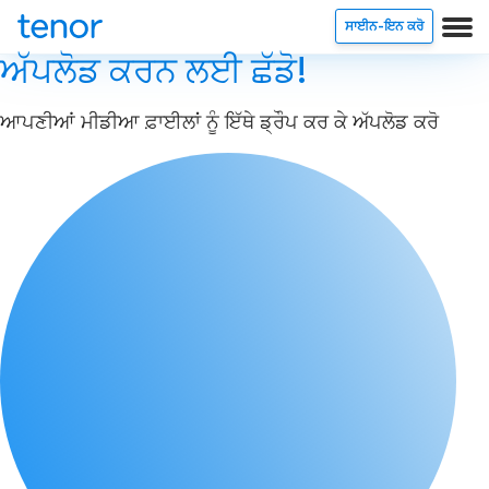
ਸਾਈਨ-ਇਨ ਕਰੋ
ਅੱਪਲੋਡ ਕਰਨ ਲਈ ਛੱਡੋ!
ਆਪਣੀਆਂ ਮੀਡੀਆ ਫ਼ਾਈਲਾਂ ਨੂੰ ਇੱਥੇ ਡ੍ਰੌਪ ਕਰ ਕੇ ਅੱਪਲੋਡ ਕਰੋ