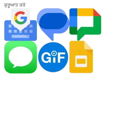
ਸ਼ੁਰੂਆਤ ਕਰੋ