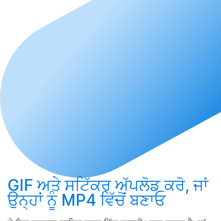
GIF ਅਤੇ ਸਟਿੱਕਰ
ਅੱਪਲੋਡ ਕਰੋ
, ਜਾਂ
ਉਨ੍ਹਾਂ ਨੂੰ MP4 ਵਿੱਚੋਂ
ਬਣਾਓ