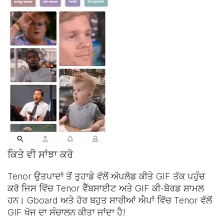
ਕਿਤੇ ਵੀ ਸਾਂਝਾ ਕਰੋ
Tenor ਉਤਪਾਦਾਂ ਤੋਂ ਤੁਹਾਡੇ ਵੱਲੋਂ ਅੱਪਲੋਡ ਕੀਤੇ GIF ਤੱਕ ਪਹੁੰਚ
ਕਰੋ ਜਿਸ ਵਿੱਚ Tenor ਵੈੱਬਸਾਈਟ ਅਤੇ
GIF ਕੀ-ਬੋਰਡ
ਸ਼ਾਮਲ
ਹਨ। Gboard ਅਤੇ ਹੋਰ ਬਹੁਤ ਸਾਰੀਆਂ ਐਪਾਂ ਵਿੱਚ Tenor ਵੱਲੋਂ
GIF ਖੋਜ ਦਾ ਸੰਚਾਲਨ ਕੀਤਾ ਜਾਂਦਾ ਹੈ!