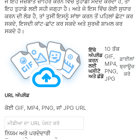
ਜੇ ਇਹ ਜਜ਼ਬਾਤ ਜ਼ਾਹਿਰ ਕਰਨ ਵਿੱਚ ਤੁਹਾਡੀ ਮਦਦ ਕਰਦਾ ਹੈ, ਤਾਂ
ਇਹ ਤੁਹਾਡੇ ਲਈ ਸਹੀ ਜਗ੍ਹਾ ਹੈ। ਅਤੇ ਜੇ ਇਸ ਵਿੱਚ ਕੋਈ ਸੁਧਾਰ
ਕਰਨ ਦੀ ਲੋੜ ਹੈ, ਤਾਂ ਤੁਸੀਂ ਇਸਨੂੰ ਸਾਂਝਾ ਕਰਨ ਤੋਂ ਪਹਿਲਾਂ ਛੋਟਾ ਕਰ
ਸਕਦੇ, ਇਸਦੀ ਕਾਂਟ-ਛਾਂਟ ਕਰ ਸਕਦੇ ਅਤੇ ਸੁਰਖੀ ਸ਼ਾਮਲ ਕਰ
ਸਕਦੇ ਹੋ।
10
ਤੱਕ
ਇੱਥੇ
ਅੱਪਲੋਡ
GIF,
ਫ਼ਾਈਲਾਂ
ਕਰਨ
MP4,
ਲਈ
ਬ੍ਰਾਊਜ਼
ਘਸੀਟੋ
PNG,
ਕਰੋ
ਅਤੇ ਛੱਡੋ
JPG
URL ਅੱਪਲੋਡ
ਕੋਈ GIF, MP4, PNG, ਜਾਂ JPG URL
ਨਿਯਮ ਅਤੇ ਪਰਦੇਦਾਰੀ