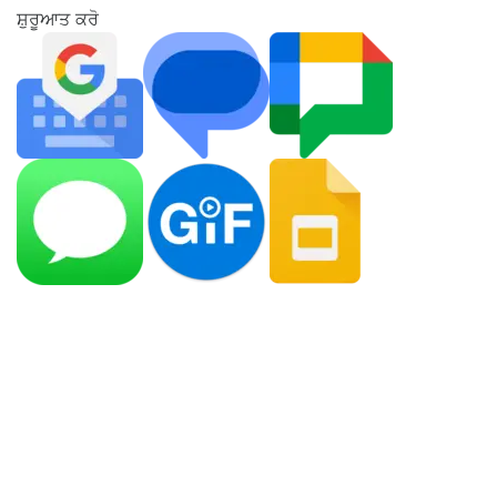
ਸ਼ੁਰੂਆਤ ਕਰੋ