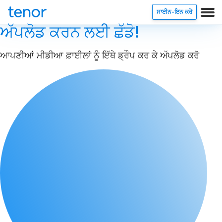
ਸਾਈਨ-ਇਨ ਕਰੋ
ਅੱਪਲੋਡ ਕਰਨ ਲਈ ਛੱਡੋ!
ਆਪਣੀਆਂ ਮੀਡੀਆ ਫ਼ਾਈਲਾਂ ਨੂੰ ਇੱਥੇ ਡ੍ਰੌਪ ਕਰ ਕੇ ਅੱਪਲੋਡ ਕਰੋ