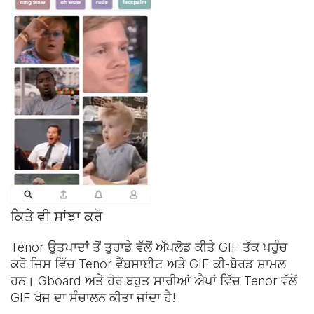
ਕਿਤੇ ਵੀ ਸਾਂਝਾ ਕਰੋ
Tenor ਉਤਪਾਦਾਂ ਤੋਂ ਤੁਹਾਡੇ ਵੱਲੋਂ ਅੱਪਲੋਡ ਕੀਤੇ GIF ਤੱਕ ਪਹੁੰਚ
ਕਰੋ ਜਿਸ ਵਿੱਚ Tenor ਵੈੱਬਸਾਈਟ ਅਤੇ
GIF ਕੀ-ਬੋਰਡ
ਸ਼ਾਮਲ
ਹਨ। Gboard ਅਤੇ ਹੋਰ ਬਹੁਤ ਸਾਰੀਆਂ ਐਪਾਂ ਵਿੱਚ Tenor ਵੱਲੋਂ
GIF ਖੋਜ ਦਾ ਸੰਚਾਲਨ ਕੀਤਾ ਜਾਂਦਾ ਹੈ!