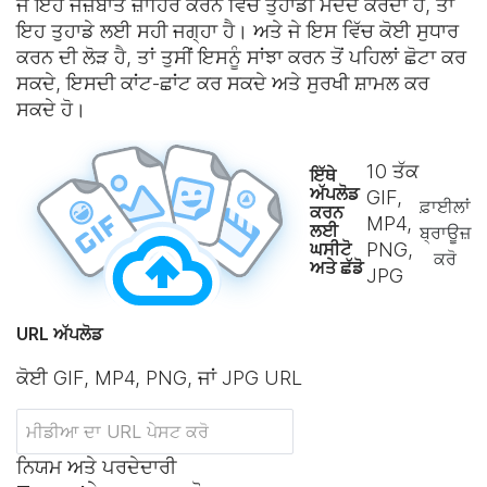
ਜੇ ਇਹ ਜਜ਼ਬਾਤ ਜ਼ਾਹਿਰ ਕਰਨ ਵਿੱਚ ਤੁਹਾਡੀ ਮਦਦ ਕਰਦਾ ਹੈ, ਤਾਂ
ਇਹ ਤੁਹਾਡੇ ਲਈ ਸਹੀ ਜਗ੍ਹਾ ਹੈ। ਅਤੇ ਜੇ ਇਸ ਵਿੱਚ ਕੋਈ ਸੁਧਾਰ
ਕਰਨ ਦੀ ਲੋੜ ਹੈ, ਤਾਂ ਤੁਸੀਂ ਇਸਨੂੰ ਸਾਂਝਾ ਕਰਨ ਤੋਂ ਪਹਿਲਾਂ ਛੋਟਾ ਕਰ
ਸਕਦੇ, ਇਸਦੀ ਕਾਂਟ-ਛਾਂਟ ਕਰ ਸਕਦੇ ਅਤੇ ਸੁਰਖੀ ਸ਼ਾਮਲ ਕਰ
ਸਕਦੇ ਹੋ।
10
ਤੱਕ
ਇੱਥੇ
ਅੱਪਲੋਡ
GIF,
ਫ਼ਾਈਲਾਂ
ਕਰਨ
MP4,
ਲਈ
ਬ੍ਰਾਊਜ਼
ਘਸੀਟੋ
PNG,
ਕਰੋ
ਅਤੇ ਛੱਡੋ
JPG
URL ਅੱਪਲੋਡ
ਕੋਈ GIF, MP4, PNG, ਜਾਂ JPG URL
ਨਿਯਮ ਅਤੇ ਪਰਦੇਦਾਰੀ