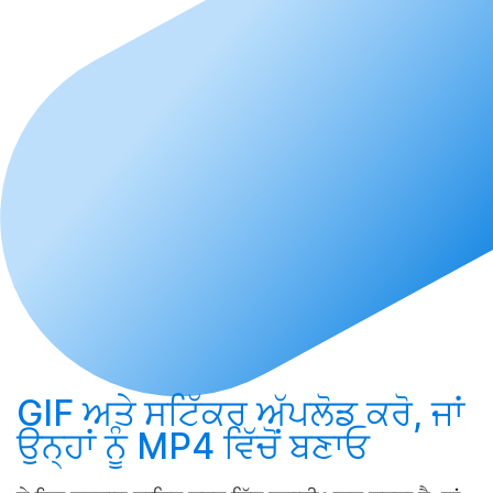
GIF ਅਤੇ ਸਟਿੱਕਰ
ਅੱਪਲੋਡ ਕਰੋ
, ਜਾਂ
ਉਨ੍ਹਾਂ ਨੂੰ MP4 ਵਿੱਚੋਂ
ਬਣਾਓ