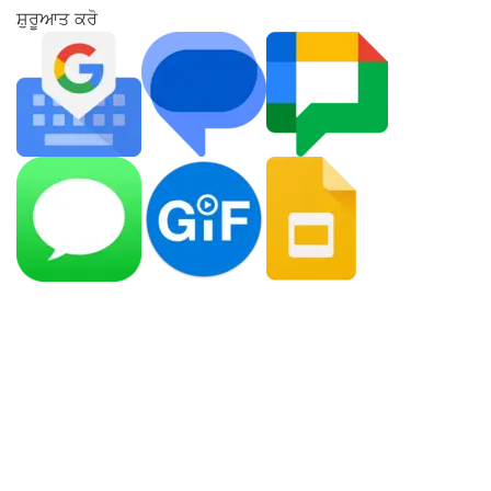
ਸ਼ੁਰੂਆਤ ਕਰੋ