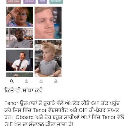
ਕਿਤੇ ਵੀ ਸਾਂਝਾ ਕਰੋ
Tenor ਉਤਪਾਦਾਂ ਤੋਂ ਤੁਹਾਡੇ ਵੱਲੋਂ ਅੱਪਲੋਡ ਕੀਤੇ GIF ਤੱਕ ਪਹੁੰਚ
ਕਰੋ ਜਿਸ ਵਿੱਚ Tenor ਵੈੱਬਸਾਈਟ ਅਤੇ
GIF ਕੀ-ਬੋਰਡ
ਸ਼ਾਮਲ
ਹਨ। Gboard ਅਤੇ ਹੋਰ ਬਹੁਤ ਸਾਰੀਆਂ ਐਪਾਂ ਵਿੱਚ Tenor ਵੱਲੋਂ
GIF ਖੋਜ ਦਾ ਸੰਚਾਲਨ ਕੀਤਾ ਜਾਂਦਾ ਹੈ!