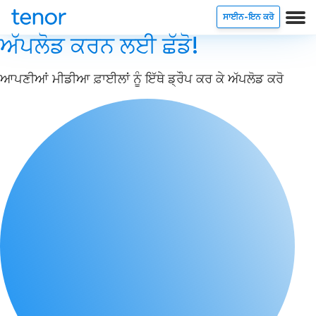
ਸਾਈਨ-ਇਨ ਕਰੋ
ਅੱਪਲੋਡ ਕਰਨ ਲਈ ਛੱਡੋ!
ਆਪਣੀਆਂ ਮੀਡੀਆ ਫ਼ਾਈਲਾਂ ਨੂੰ ਇੱਥੇ ਡ੍ਰੌਪ ਕਰ ਕੇ ਅੱਪਲੋਡ ਕਰੋ