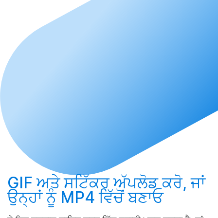
GIF ਅਤੇ ਸਟਿੱਕਰ
ਅੱਪਲੋਡ ਕਰੋ
, ਜਾਂ
ਉਨ੍ਹਾਂ ਨੂੰ MP4 ਵਿੱਚੋਂ
ਬਣਾਓ