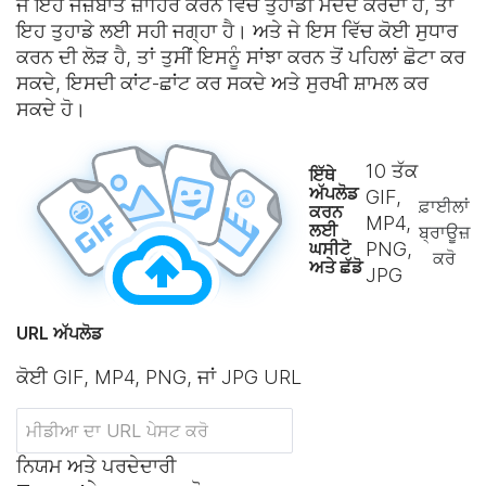
ਜੇ ਇਹ ਜਜ਼ਬਾਤ ਜ਼ਾਹਿਰ ਕਰਨ ਵਿੱਚ ਤੁਹਾਡੀ ਮਦਦ ਕਰਦਾ ਹੈ, ਤਾਂ
ਇਹ ਤੁਹਾਡੇ ਲਈ ਸਹੀ ਜਗ੍ਹਾ ਹੈ। ਅਤੇ ਜੇ ਇਸ ਵਿੱਚ ਕੋਈ ਸੁਧਾਰ
ਕਰਨ ਦੀ ਲੋੜ ਹੈ, ਤਾਂ ਤੁਸੀਂ ਇਸਨੂੰ ਸਾਂਝਾ ਕਰਨ ਤੋਂ ਪਹਿਲਾਂ ਛੋਟਾ ਕਰ
ਸਕਦੇ, ਇਸਦੀ ਕਾਂਟ-ਛਾਂਟ ਕਰ ਸਕਦੇ ਅਤੇ ਸੁਰਖੀ ਸ਼ਾਮਲ ਕਰ
ਸਕਦੇ ਹੋ।
10
ਤੱਕ
ਇੱਥੇ
ਅੱਪਲੋਡ
GIF,
ਫ਼ਾਈਲਾਂ
ਕਰਨ
MP4,
ਲਈ
ਬ੍ਰਾਊਜ਼
ਘਸੀਟੋ
PNG,
ਕਰੋ
ਅਤੇ ਛੱਡੋ
JPG
URL ਅੱਪਲੋਡ
ਕੋਈ GIF, MP4, PNG, ਜਾਂ JPG URL
ਨਿਯਮ ਅਤੇ ਪਰਦੇਦਾਰੀ