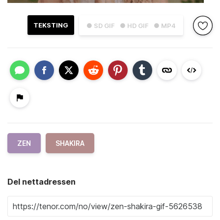
TEKSTING
● SD GIF
● HD GIF
● MP4
ZEN
SHAKIRA
Del nettadressen