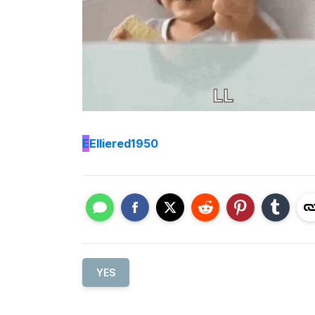
E
Elliered1950
YES