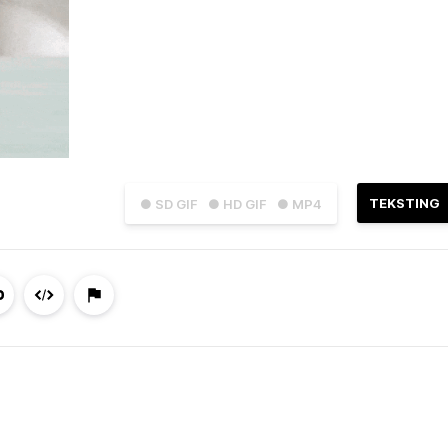
TEKSTING
● SD GIF
● HD GIF
● MP4