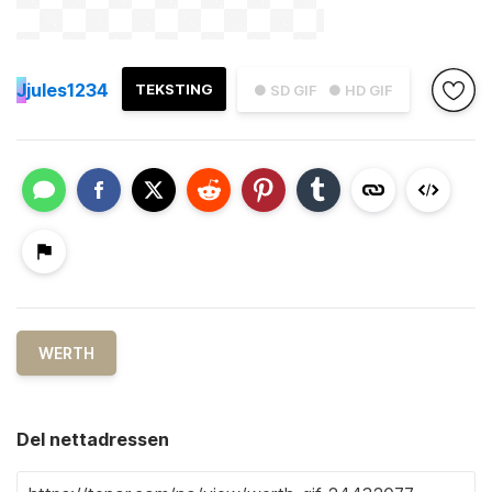
J
jules1234
TEKSTING
● SD GIF
● HD GIF
WERTH
Del nettadressen