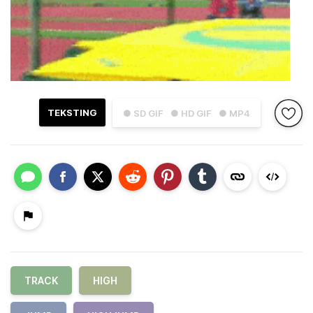
TEKSTING
● SD GIF
● HD GIF
● MP4
TRACK
HIGH