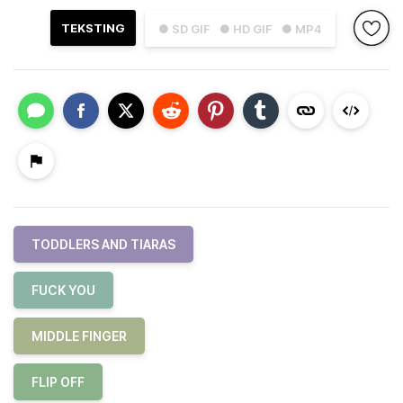
TEKSTING
● SD GIF
● HD GIF
● MP4
TODDLERS AND TIARAS
FUCK YOU
MIDDLE FINGER
FLIP OFF