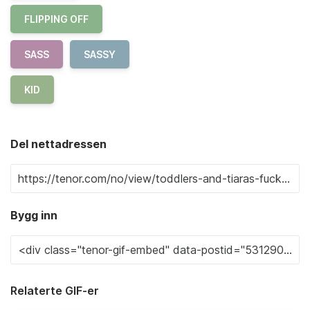
FLIPPING OFF
SASS
SASSY
KID
Del nettadressen
Bygg inn
Relaterte GIF-er