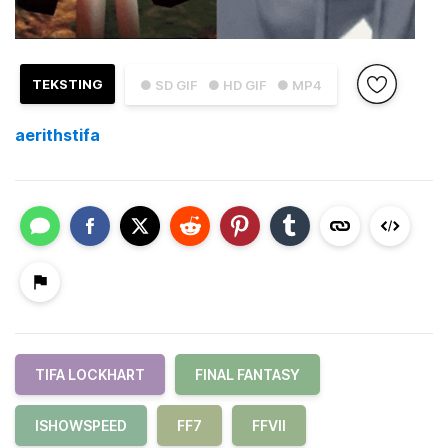
TEKSTING
● SD GIF
● HD GIF
● MP4
aerithstifa
TIFA LOCKHART
FINAL FANTASY
ISHOWSPEED
FF7
FFVII