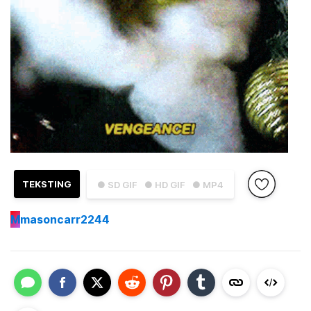
TEKSTING
● SD GIF
● HD GIF
● MP4
M
masoncarr2244