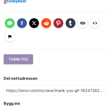
T
tookybear
THANK YOU
Del nettadressen
Bygg inn