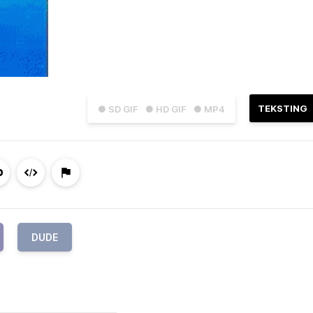
TEKSTING
● SD GIF
● HD GIF
● MP4
DUDE