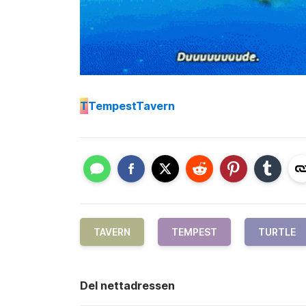
T
TempestTavern
TAVERN
TEMPEST
TURTLE
Del nettadressen