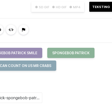
TEKSTING
● SD GIF
● HD GIF
● MP4
EBOB PATRICK SMILE
SPONGEBOB PATRICK
 CAN COUNT ON US MR CRABS