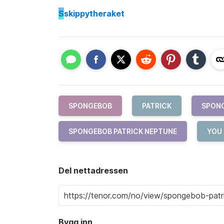
S
skippytheraket
SPONGEBOB
PATRICK
SPONG
SPONGEBOB PATRICK NEPTUNE
YOU
Del nettadressen
Bygg inn