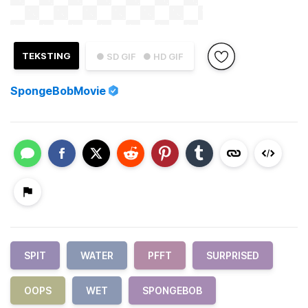
TEKSTING
● SD GIF
● HD GIF
SpongeBobMovie
SPIT
WATER
PFFT
SURPRISED
OOPS
WET
SPONGEBOB