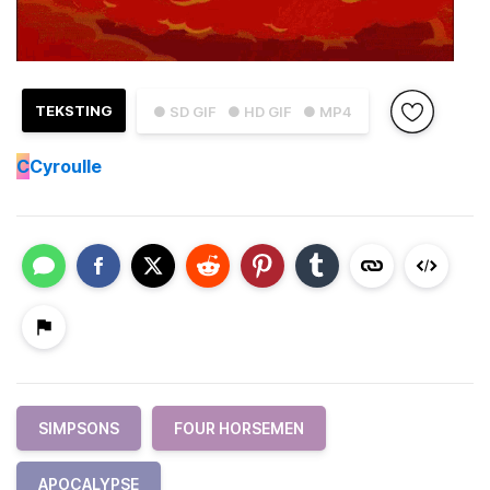
TEKSTING
● SD GIF
● HD GIF
● MP4
C
Cyroulle
SIMPSONS
FOUR HORSEMEN
APOCALYPSE