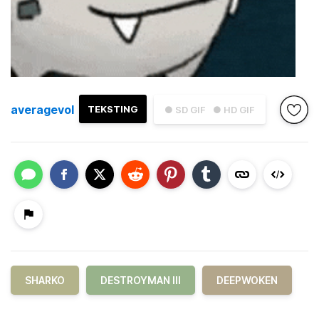
averagevol
TEKSTING
● SD GIF
● HD GIF
SHARKO
DESTROYMAN III
DEEPWOKEN