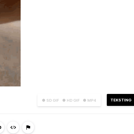
TEKSTING
● SD GIF
● HD GIF
● MP4