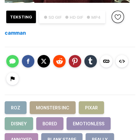
TEKSTING
● SD GIF
● HD GIF
● MP4
camman
ROZ
MONSTERS INC
PIXAR
DISNEY
BORED
EMOTIONLESS
ANNOYED
BLANK STARE
REALLY