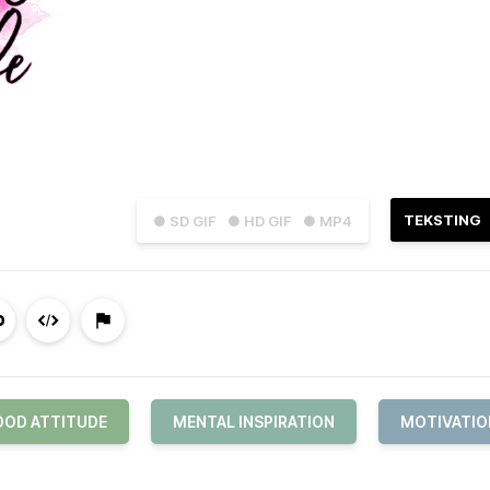
TEKSTING
● SD GIF
● HD GIF
● MP4
OD ATTITUDE
MENTAL INSPIRATION
MOTIVATIO