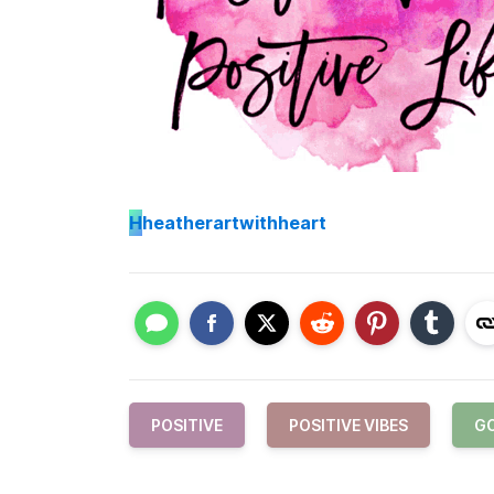
H
heatherartwithheart
POSITIVE
POSITIVE VIBES
GO