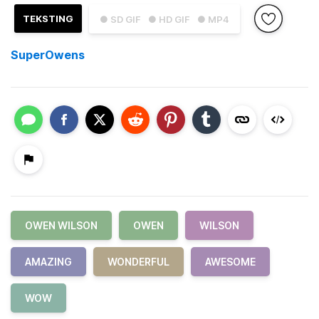
TEKSTING
● SD GIF
● HD GIF
● MP4
SuperOwens
OWEN WILSON
OWEN
WILSON
AMAZING
WONDERFUL
AWESOME
WOW