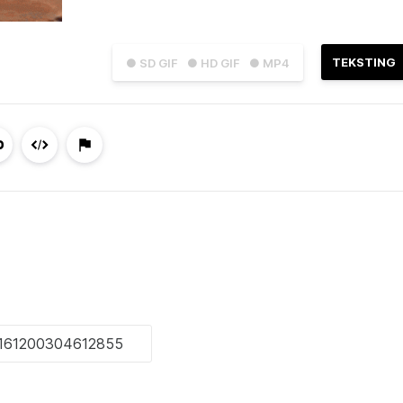
TEKSTING
● SD GIF
● HD GIF
● MP4