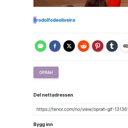
R
rodolfodeoliveira
OPRAH
Del nettadressen
Bygg inn